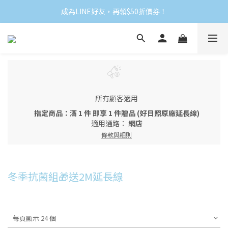
成為LINE好友，再領$50折價券！
所有顧客適用
指定商品：滿 1 件 即享 1 件贈品 (好日照原廠延長線)
適用通路：
網店
條款與細則
冬季抗菌組🎁送2M延長線
每頁顯示 24 個