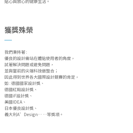
貼心與放心的健康生活。
獲獎殊榮
我們秉持著 :
優良的設計需站在體貼使用者的角度，
試著解決問題或避免問題，
並與當前的尖端科技做整合；
因此得到世界各大國際設計競賽的肯定，
如 : 德國國家設計獎、
德國紅點設計獎、
德國iF設計獎、
美國IDEA、
日本優良設計獎、
義大利A’Design… …等獎項。