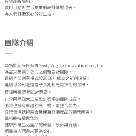
希望能將簡約、
實用且貼近生活需求的設計傳遞出去，
為人們打造安心的好生活。
團隊介紹
摯拓創新股份有限公司 / Vogito Innovation Co., Ltd.
為富采集團子公司之創新設計團隊，
透過內部創業模式於2018年成立之新創企業；
延續母公司隆達電子長期對光電技術的深根，
，
曾經榮獲25項設計獎座
，
包含國際四大工業設計獎項的團隊成員
同時也擁有卓越的光、機、電整合能力，
從跨領域技術整合延伸至終端產品的創新應用，
摯拓將持續聚焦於 :
健康照護生活產品的研發、設計與行銷，
期能為人們帶來更為安心、