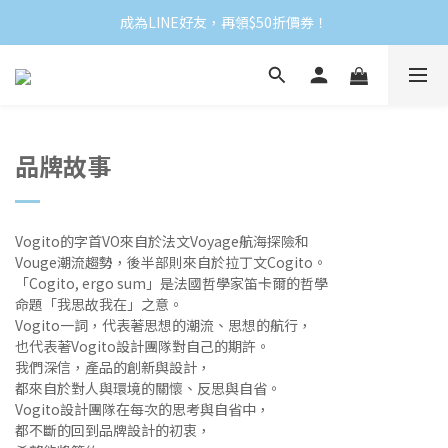
成為LINE好友，再領$50折價券！
品牌故事
Vogito的字首VO來自於法文Voyage航海探險和
Vouge潮流趨勢，後半部則來自於拉丁文Cogito。
「Cogito, ergo sum」是法國哲學家笛卡爾的哲學
命題「我思故我在」之意。
Vogito一詞，代表著思想的潮流、思想的航行，
也代表著Vogito設計團隊對自己的期許。
我們深信，產品的創新與設計，
都來自於對人與環境的關懷、反思與自省。
Vogito設計團隊在每次的思考與自省中，
都不斷的回到品牌設計的初衷，