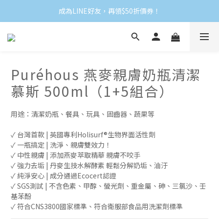
成為LINE好友，再領$50折價券！
Puréhous 燕麥親膚奶瓶清潔
慕斯 500ml（1+5組合）
用途：清潔奶瓶、餐具、玩具、固齒器、蔬果等
✓ 台灣首款 | 英國專利Holisurf®生物界面活性劑
✓ 一瓶搞定 | 洗淨、親膚雙效力！
✓ 中性親膚 | 添加燕麥萃取精華 親膚不咬手
✓ 強力去垢 | 丹麥生技水解酵素 輕鬆分解奶垢、油汙
✓ 純淨安心 | 成分通過Ecocert認證
✓ SGS測試 | 不含色素、甲醇、螢光劑、重金屬、砷、三氯沙、壬
基苯酚
✓ 符合CNS3800國家標準、符合衛服部食品用洗潔劑標準