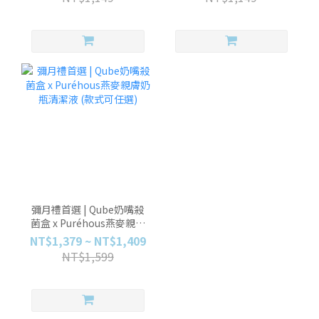
彌月禮首選 | Qube奶嘴殺
菌盒 x Puréhous燕麥親膚
奶瓶清潔液 (款式可任選)
NT$1,379 ~ NT$1,409
NT$1,599