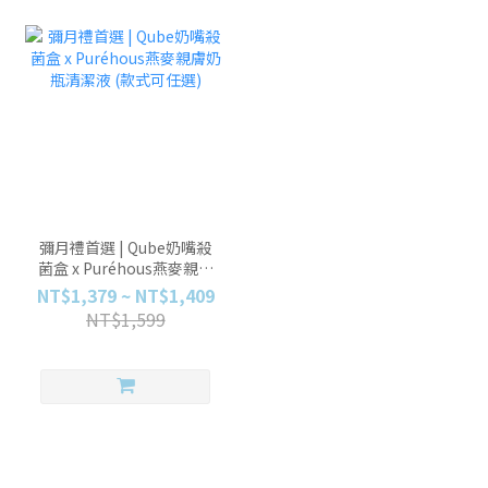
彌月禮首選 | Qube奶嘴殺
菌盒 x Puréhous燕麥親膚
奶瓶清潔液 (款式可任選)
NT$1,379 ~ NT$1,409
NT$1,599