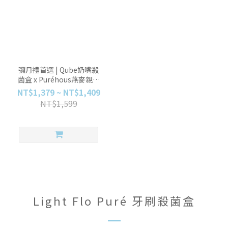
彌月禮首選 | Qube奶嘴殺
菌盒 x Puréhous燕麥親膚
奶瓶清潔液 (款式可任選)
NT$1,379 ~ NT$1,409
NT$1,599
Light Flo Puré 牙刷殺菌盒