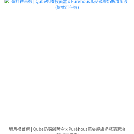
彌月禮首選 | Qube奶嘴殺菌盒 x Puréhous燕麥親膚奶瓶清潔液