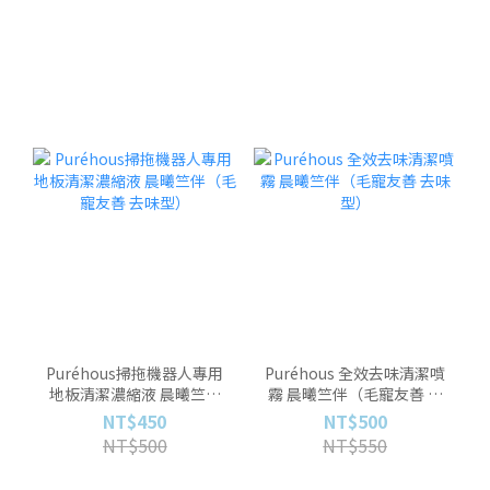
Puréhous掃拖機器人專用
Puréhous 全效去味清潔噴
地板清潔濃縮液 晨曦竺伴
霧 晨曦竺伴（毛寵友善 去
（毛寵友善 去味型）
味型）
NT$450
NT$500
NT$500
NT$550