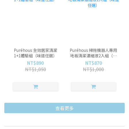
Puréhous 全效居家清潔
Puréhous 掃拖機器人專用
1+1體驗組（味道任選）
地板清潔濃縮液2入組（味
道任選）
NT$890
NT$870
NT$1,050
NT$1,000
查看更多