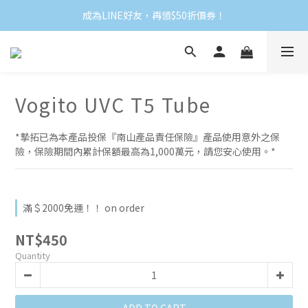
成為LINE好友，再領$50折價券！
Vogito UVC T5 Tube
*摯拓已為本產品投保『南山產品責任保險』產品使用意外之保
險，保險期間內累計保額最高為1,000萬元，請您安心使用。*
滿＄2000免運！！ on order
NT$450
Quantity