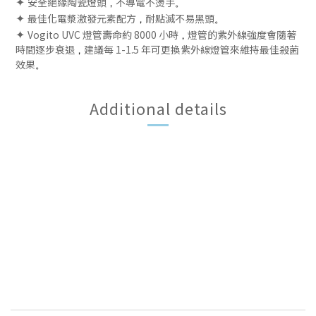
✦
安全絕緣陶瓷燈頭
不導電不燙手
，
。
✦
最佳化電漿激發元素配方
耐點滅不易黑頭
，
。
✦
Vogito UVC 燈管壽命約 8000 小時
燈管的紫外線強度會隨著
，
時間逐步衰退
建議每 1-1.5 年可更換紫外線燈管來維持最佳殺菌
，
效果
。
Additional details