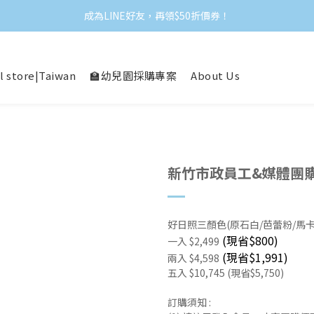
成為LINE好友，再領$50折價券！
l store|Taiwan
🏫幼兒園採購專案
About Us
新竹市政員工&媒體團購
好日照三顏色(原石白/芭蕾粉/馬
(現省$800)
一入 $2,499
(現省$1,991)
兩入 $4,598
五入 $10,745 (現省$5,750)
訂購須知 :