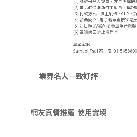
(1) 請註冊登入會員，才享團購
(2) 本活動僅限新竹市府員工與
(3) 付款方式 : 線上刷卡 / ATM /
(4) 發票開立 : 電子發票直
(5) 好日照UV殺菌摺疊罩為台
(6) 團購商品禁止轉售。
專案客服 :
Samuel Tsai 蔡一辰 03-5658800
業界名人一致好評
網友真情推薦-使用實境