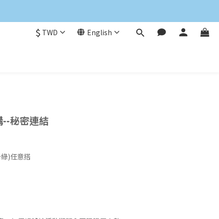
$
TWD
English
--秘密連結
卡綠)任意搭