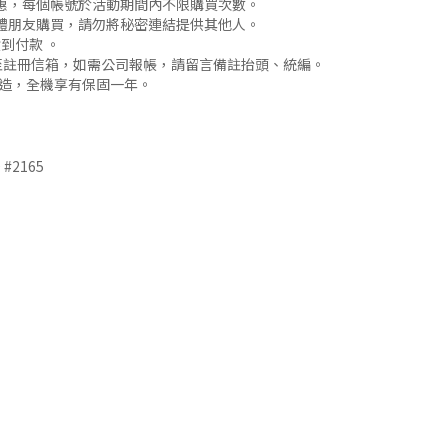
優惠，每個帳號於活動期間內不限購買次數。
媒體朋友購買，請勿將秘密連結提供其他人。
 貨到付款 。
接寄送至註冊信箱，如需公司報帳，請留言備註抬頭、統編。
灣製造，全機享有保固一年。
 #2165