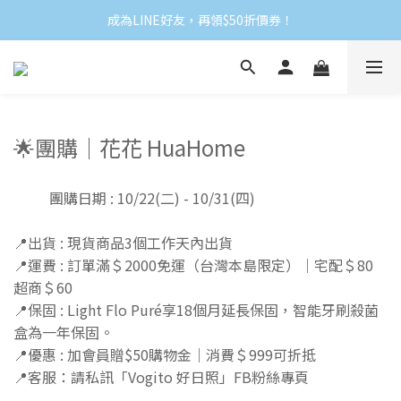
成為LINE好友，再領$50折價券！
🌟團購｜花花 HuaHome
團購日期 : 10/22(二) - 10/31(四)
📍出貨 : 現貨商品3個工作天內出貨
📍運費 : 訂單滿＄2000免運（台灣本島限定）｜宅配＄80
超商＄60
📍保固 : Light Flo Puré享18個月延長保固，智能牙刷殺菌
盒為一年保固。
📍優惠 : 加會員贈$50購物金｜消費＄999可折抵
📍客服：請私訊「Vogito 好日照」FB粉絲專頁