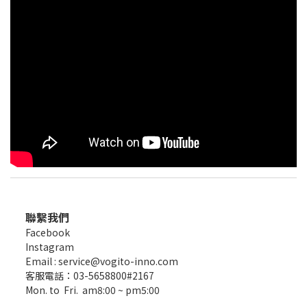
聯繫我們
Facebook
Instagram
Email : service@vogito-inno.com
客服電話：03-5658800#2167
Mon. to Fri. am8:00 ~ pm5:00