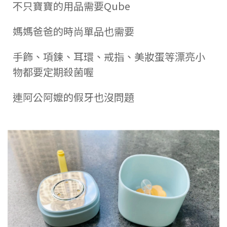
不只寶寶的用品需要Qube
媽媽爸爸的時尚單品也需要
手飾、項鍊、耳環、戒指、美妝蛋等漂亮小
物都要定期殺菌喔
連阿公阿嬤的假牙也沒問題